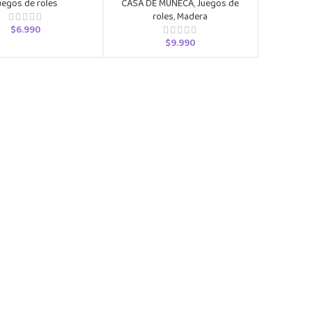
uegos de roles
CASA DE MUÑECA
,
Juegos de
roles
,
Madera
$
6.990
$
9.990