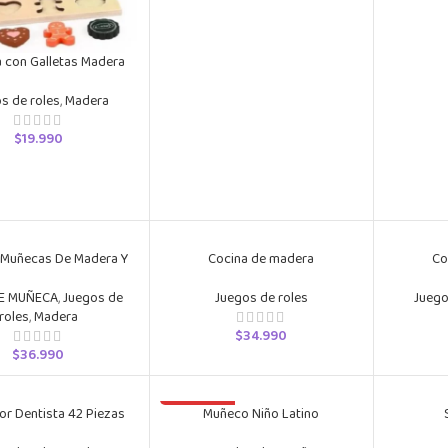
a con Galletas Madera
s de roles
,
Madera
$
19.990
 Muñecas De Madera Y
Cocina de madera
Co
Muebles
Juegos de roles
Juego
E MUÑECA
,
Juegos de
roles
,
Madera
$
34.990
$
36.990
or Dentista 42 Piezas
AGOTADO
Muñeco Niño Latino