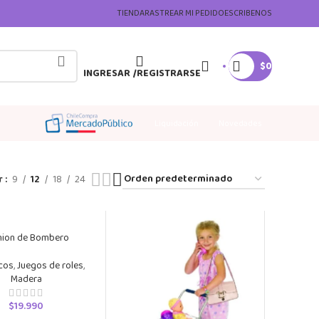
TIENDA
RASTREAR MI PEDIDO
ESCRIBENOS
$
0
INGRESAR /REGISTRARSE
Liquidación
Novedades
r
9
12
18
24
ion de Bombero
cos
,
Juegos de roles
,
Madera
$
19.990