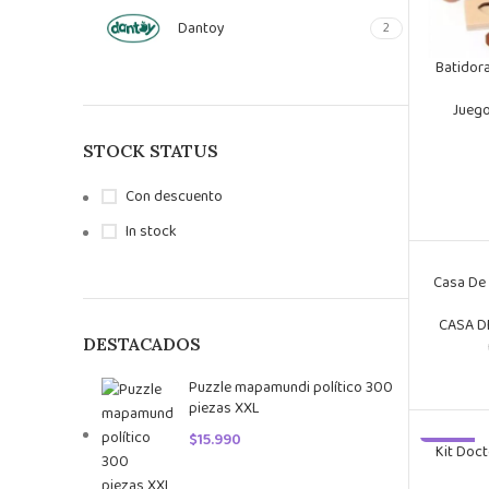
Dantoy
2
Batidor
Juego
STOCK STATUS
Con descuento
In stock
Casa De
CASA D
DESTACADOS
Puzzle mapamundi político 300
piezas XXL
$
15.990
-23%
Kit Doct