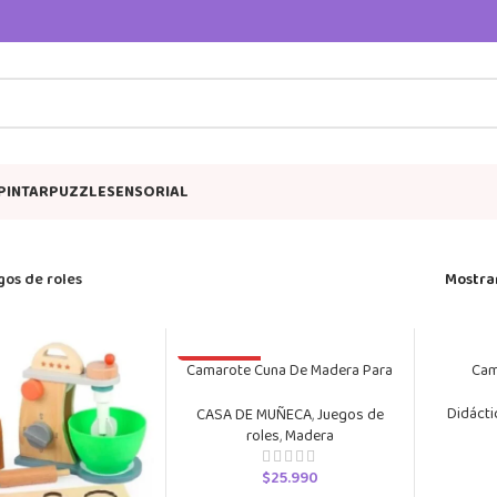
PINTAR
PUZZLE
SENSORIAL
gos de roles
Mostra
Camarote Cuna De Madera Para
AGOTADO
Cam
Muñecas
Didácti
CASA DE MUÑECA
,
Juegos de
roles
,
Madera
$
25.990