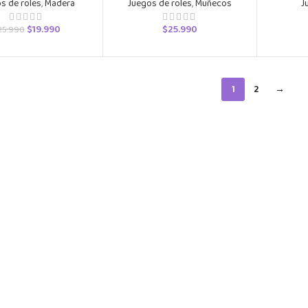
s de roles
,
Madera
Juegos de roles
,
Muñecos
J
$
19.990
$
25.990
25.990
1
2
→