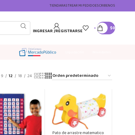
TIENDA
RASTREAR MI PEDIDO
ESCRIBENOS
$
0
INGRESAR /REGISTRARSE
Liquidación
Novedades
9
12
18
24
Pato de arrastre matematico