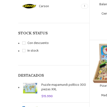
Balan
Carson
1
Cie
STOCK STATUS
Con descuento
In stock
DESTACADOS
Puzzle mapamundi político 300
Pizar
piezas XXL
Mad
$
15.990