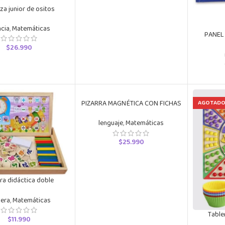
za junior de ositos
ncia
,
Matemáticas
PANEL
TARJETA
$
26.990
PIZARRA MAGNÉTICA CON FICHAS
AGOTAD
NÚMEROS Y FORMAS
lenguaje
,
Matemáticas
$
25.990
ra didáctica doble
“Matemáticas
era
,
Matemáticas
Table
$
11.990