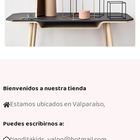
Leo uteu ullamcorper
Kitchen
Bienvenidos a nuestra tienda
Estamos ubicados en Valparaíso,
Puedes escribirnos a:
tienditakids_valpo@hotmail.com