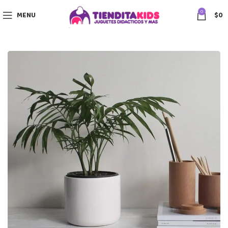
0
MENU
$
0