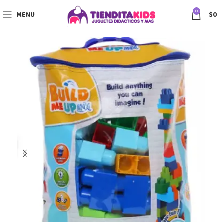
0
MENU
$
0