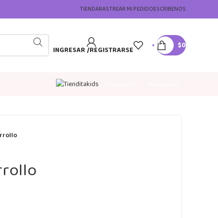
TIENDA
RASTREAR MI PEDIDO
ESCRIBENOS
$
0
INGRESAR /REGISTRARSE
Liquidación
Novedades
rrollo
rrollo