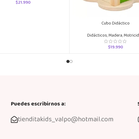
$
21.990
Cubo Didáctico
Didácticos
,
Madera
,
Motrici
$
19.990
Puedes escribirnos a:
tienditakids_valpo@hotmail.com