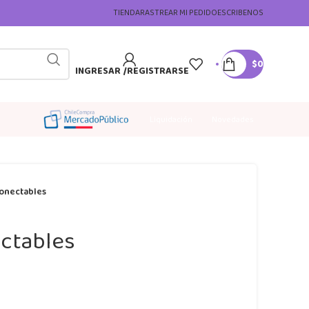
TIENDA
RASTREAR MI PEDIDO
ESCRIBENOS
$
0
INGRESAR /REGISTRARSE
Liquidación
Novedades
Conectables
ctables