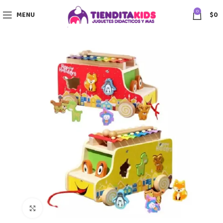
0
MENU
$
0
Click to enlarge