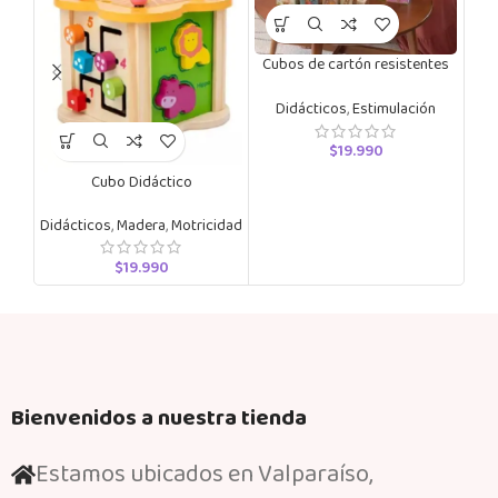
Cubos de cartón resistentes
Em
del 1 al 10
Didácticos
,
Estimulación
$
19.990
Cubo Didáctico
Didácticos
,
Madera
,
Motricidad
$
19.990
Bienvenidos a nuestra tienda
Estamos ubicados en Valparaíso,