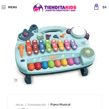
0
MENU
$
0
Click to enlarge
Inicio
Estimulación
Piano Musical