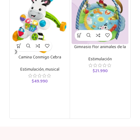
Jir
Gimnasio flor animales de la
granja
D
Camina Conmigo Cebra
Estimulación
Estimulación
,
musical
$
21.990
$
49.990