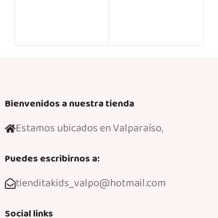
My
S03 
Bienvenidos a nuestra tienda
Estamos ubicados en Valparaíso,
Puedes escribirnos a:
tienditakids_valpo@hotmail.com
Social links