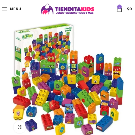
0
MENU
$
0
Click to enlarge