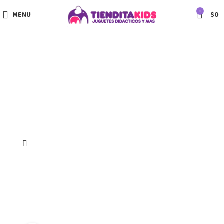
0
MENU
$
0