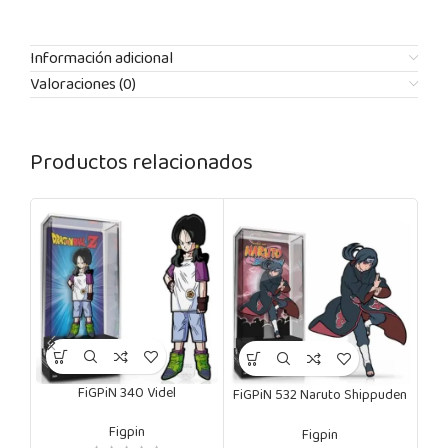
Información adicional
Valoraciones (0)
Productos relacionados
FiGPiN 340 Videl
FiGPiN 532 Naruto Shippuden
FiGP
Itachi
Figpin
Figpin