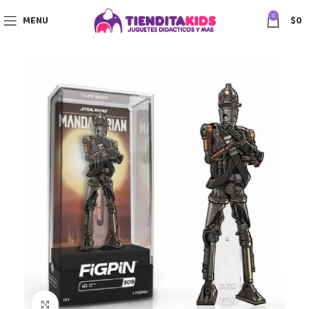
0
MENU
$
0
Click to enlarge