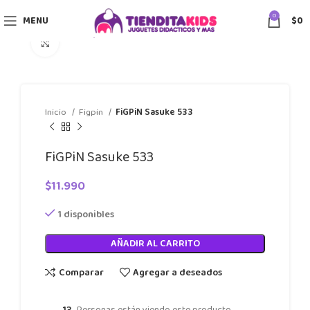
0
MENU
$
0
Click to enlarge
Inicio
Figpin
FiGPiN Sasuke 533
FiGPiN Sasuke 533
$
11.990
1 disponibles
AÑADIR AL CARRITO
Comparar
Agregar a deseados
13
Personas están viendo este producto.