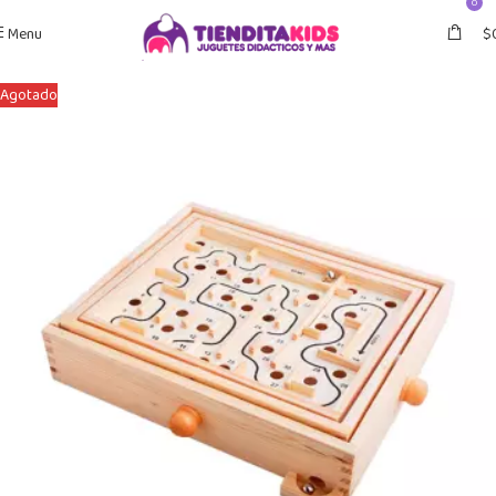
0
Menu
$
Agotado