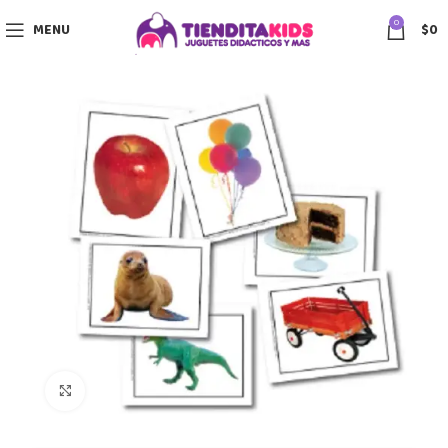
0
MENU
$
0
Click to enlarge