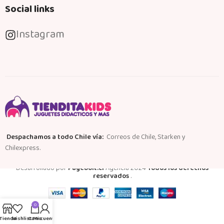
Social links
Instagram
Despachamos a todo Chile vía:
Correos de Chile, Starken y
Chilexpress.
Desarrollado por
Pagebolt.cl
Agencia
2024
Todos los derechos
reservados
.
0
Tienda
Wishlist
Carro
Mi cuenta