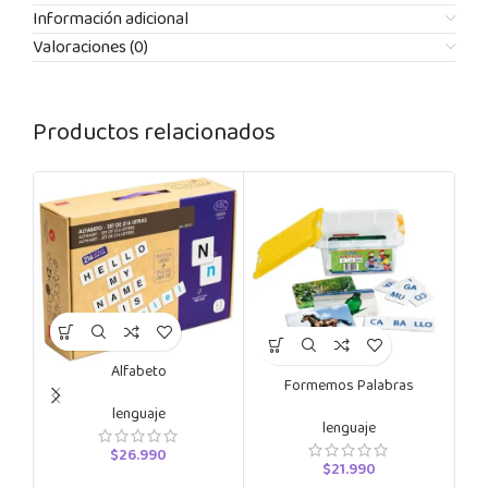
Información adicional
Valoraciones (0)
Productos relacionados
C
Alfabeto
Di
Formemos Palabras
lenguaje
lenguaje
$
26.990
$
21.990