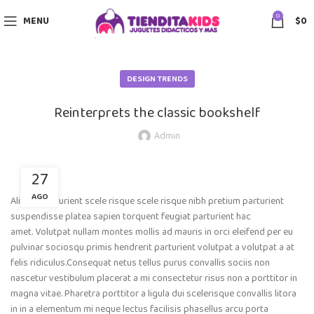
0
MENU
$
0
DESIGN TRENDS
Reinterprets the classic bookshelf
Admin
27
AGO
Aliquet parturient scele risque scele risque nibh pretium parturient
suspendisse platea sapien torquent feugiat parturient hac
amet. Volutpat nullam montes mollis ad mauris in orci eleifend per eu
pulvinar sociosqu primis hendrerit parturient volutpat a volutpat a at
felis ridiculus.
Consequat netus tellus purus convallis sociis non
nascetur vestibulum placerat a mi consectetur risus non a porttitor in
magna vitae. Pharetra porttitor a ligula dui scelerisque convallis litora
in in a elementum mi neque lectus facilisis phasellus arcu porta