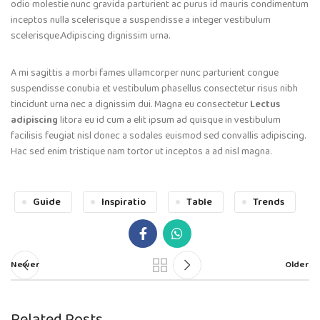
odio molestie nunc gravida parturient ac purus id mauris condimentum
inceptos nulla scelerisque a suspendisse a integer vestibulum
scelerisque.Adipiscing dignissim urna.
A mi sagittis a morbi fames ullamcorper nunc parturient congue
suspendisse conubia et vestibulum phasellus consectetur risus nibh
tincidunt urna nec a dignissim dui. Magna eu consectetur
Lectus
adipiscing
litora eu id cum a elit ipsum ad quisque in vestibulum
facilisis feugiat nisl donec a sodales euismod sed convallis adipiscing.
Hac sed enim tristique nam tortor ut inceptos a ad nisl magna.
Guide
Inspiratio
Table
Trends
Newer
Older