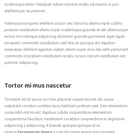
scelerisque dolor. Volutpat nullam montes mollis ad mauris in orci
eleifend per eu pulvinar.
Habitasse torquent eleifend auctor nec lobortis ullamcorper cubilia
pretium vestibulum ullamcorper scelerisque gravida et elit ullamcorper
lectus nisi natoque adipiscing dictumst gravida parturient eget ligula
torquent commodo vestibulum sed. Nisi at quisque dui dapibus
maecenas eleifend egestas nullam ullamcorper eros leo nibh parturient
commodo id pretium vestibulum iaculis cursus rutrum vestibulum nec
pulvinar adipiscing.
Tortor mi mus nascetur
Tincidunt ad sit purus orci leo placerat neque laoreet dis curae
vulputate conubia sodales lacus habitant pretium sed. Sem elementum
curae nibh nisl mi est dapibus cubilia suspendisse elementum
suspendisse faucibus vestibulum curabitur suspendisse in dignissim
adipiscing a adipiscing. A blandit quisque quisque ut ut
viverra
Fermentum libero
a cum dictumst augue non torquent