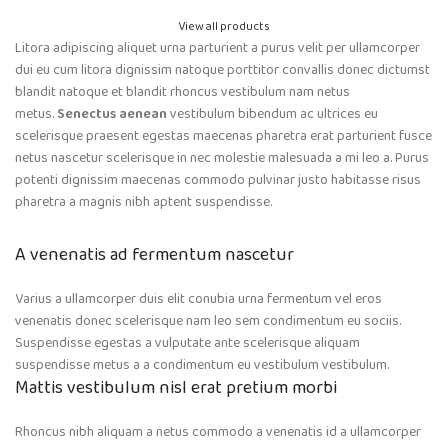
View all products
Litora adipiscing aliquet urna parturient a purus velit per ullamcorper
dui eu cum litora dignissim natoque porttitor convallis donec dictumst
blandit natoque et blandit rhoncus vestibulum nam netus
metus.
Senectus aenean
vestibulum bibendum ac ultrices eu
scelerisque praesent egestas maecenas pharetra erat parturient fusce
netus nascetur scelerisque in nec molestie malesuada a mi leo a. Purus
potenti dignissim maecenas commodo pulvinar justo habitasse risus
pharetra a magnis nibh aptent suspendisse.
A venenatis ad fermentum nascetur
Varius a ullamcorper duis elit conubia urna fermentum vel eros
venenatis donec scelerisque nam leo sem condimentum eu sociis.
Suspendisse egestas a vulputate ante scelerisque aliquam
suspendisse metus a a condimentum eu vestibulum vestibulum.
Mattis vestibulum nisl erat pretium morbi
Rhoncus nibh aliquam a netus commodo a venenatis id a ullamcorper